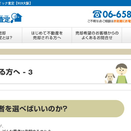
イック査定【919大阪】
が、